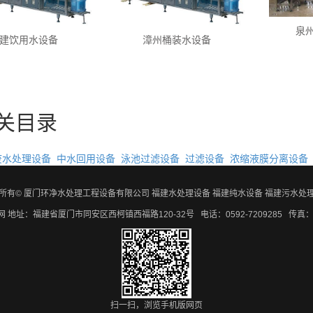
泉
建饮用水设备
漳州桶装水设备
器，生活饮用水设备
关目录
设备
废水处理设备
中水回用设备
泳池过滤设备
过滤设备
浓缩液膜分离设备
所有© 厦门环净水处理工程设备有限公司
福建水处理设备
福建纯水设备
福建污水处
网
地址：福建省厦门市同安区西柯镇西福路120-32号 电话：0592-7209285 传真：05
扫一扫，浏览手机版网页