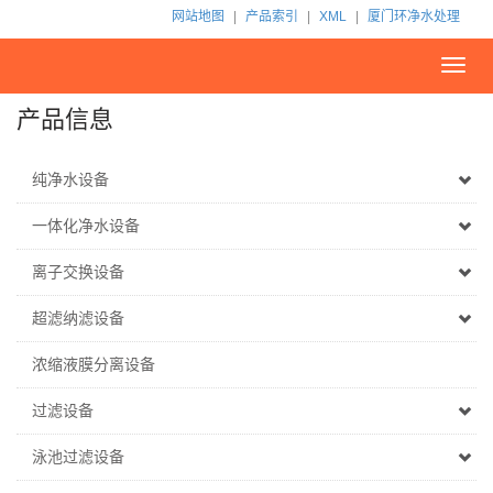
网站地图
|
产品索引
|
XML
|
厦门环净水处理
Toggl
navig
产品信息
纯净水设备
一体化净水设备
离子交换设备
超滤纳滤设备
浓缩液膜分离设备
过滤设备
泳池过滤设备