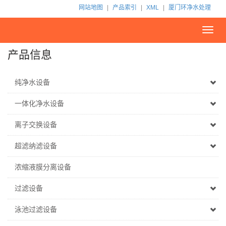
网站地图
|
产品索引
|
XML
|
厦门环净水处理
Toggl
navig
产品信息
纯净水设备
一体化净水设备
离子交换设备
超滤纳滤设备
浓缩液膜分离设备
过滤设备
泳池过滤设备