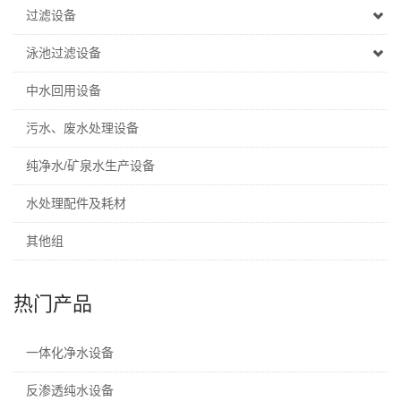
过滤设备
泳池过滤设备
中水回用设备
污水、废水处理设备
纯净水/矿泉水生产设备
水处理配件及耗材
其他组
热门产品
一体化净水设备
反渗透纯水设备