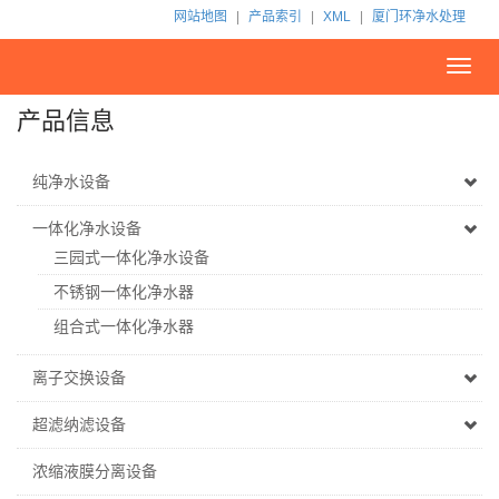
网站地图
|
产品索引
|
XML
|
厦门环净水处理
Toggl
navig
产品信息
纯净水设备
一体化净水设备
三园式一体化净水设备
不锈钢一体化净水器
组合式一体化净水器
离子交换设备
超滤纳滤设备
浓缩液膜分离设备