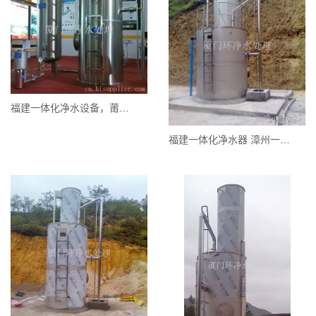
福建一体化净水设备，莆田一体化净水设备
福建一体化净水器 漳州一体化净水器 泉州一体化净水器