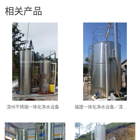
相关产品
漳州不锈钢一体化净水设备
福建一体化净水设备／漳州一体化净水设备