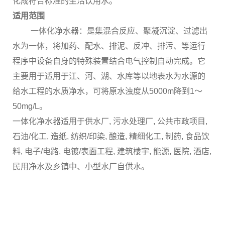
化成符合标准的生活饮用水。
适用范围
一体化净水器：是集混合反应、聚凝沉淀、过滤出
水为一体，将加药、配水、排泥、反冲、排污、等运行
程序中设备自身的特殊装置结合电气控制自动完成。它
主要用于适用于江、河、湖、水库等以地表水为水源的
给水工程的水质净水，可将原水浊度从5000m降到1～
50mg/L。
一体化净水器适用于供水厂, 污水处理厂, 公共市政项目,
石油/化工, 造纸, 纺织/印染, 酿造, 精细化工, 制药, 食品饮
料, 电子/电路, 电镀/表面工程, 建筑楼宇, 能源, 医院, 酒店,
民用净水及乡镇中、小型水厂自供水。