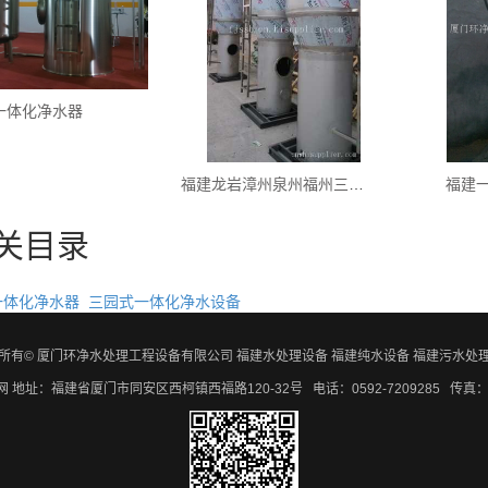
一体化净水器
福建龙岩漳州泉州福州三明一体化净水器
福建
关目录
一体化净水器
三园式一体化净水设备
所有© 厦门环净水处理工程设备有限公司
福建水处理设备
福建纯水设备
福建污水处
网
地址：福建省厦门市同安区西柯镇西福路120-32号 电话：0592-7209285 传真：05