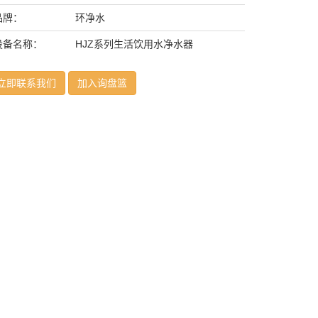
品牌：
环净水
设备名称：
HJZ系列生活饮用水净水器
立即联系我们
加入询盘篮