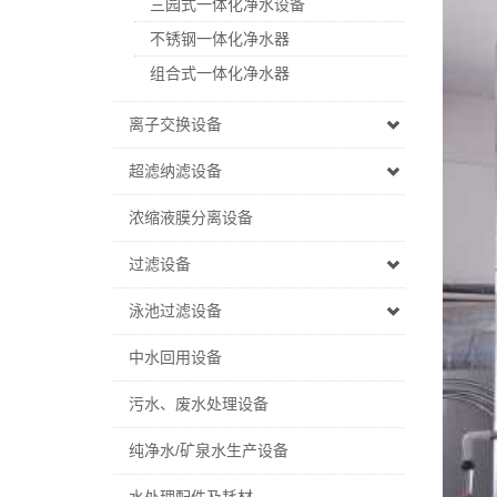
三园式一体化净水设备
不锈钢一体化净水器
组合式一体化净水器
离子交换设备
超滤纳滤设备
浓缩液膜分离设备
过滤设备
泳池过滤设备
中水回用设备
污水、废水处理设备
纯净水/矿泉水生产设备