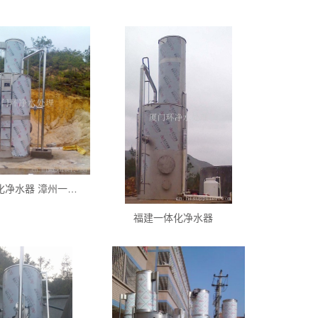
福建一体化净水器 漳州一体化净水器 宁德一体化净水器
福建一体化净水器