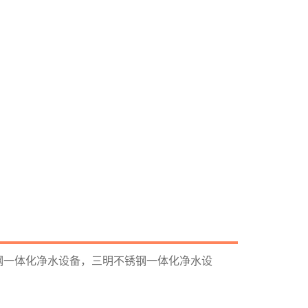
钢一体化净水设备，三明不锈钢一体化净水设