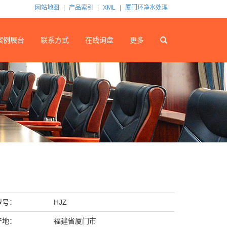
网站地图
|
产品索引
|
XML
|
厦门环净水处理
案例展台
联系方式
在线询盘
更多
型号：
HJZ
产地：
福建省厦门市