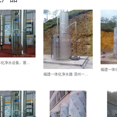
福建一体化净水设备，莆田一体化净水设备
福建一体化净水器 漳州一体化净水器 泉州一体化净水器