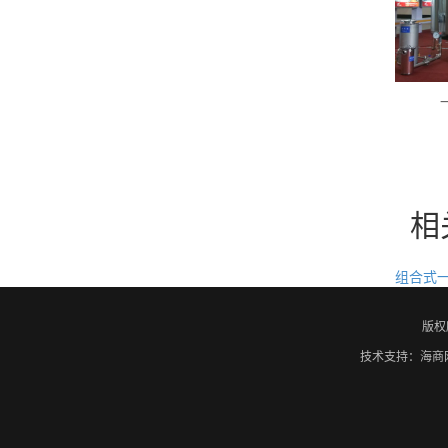
相
组合式
版权
技术支持：
海商