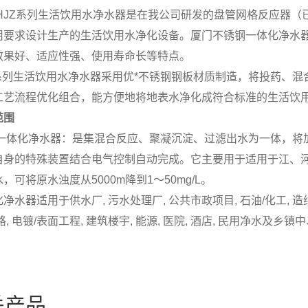
Z系列生活饮用水净水器是在我公司研发的盘管网格反应器（已
用要求设计生产的生活饮用水净化设备。厦门不锈钢一体化净水
效果好、适应性强、使用寿命长等特点。
Z系列生活饮用水净水器采用优*不锈钢钢板材质制造，将投药、混
工艺流程优化组合，能方便地将地表水净化成符合标准的生活饮
范围
器，生活饮用水设备
化净水器：是集混合反应、聚凝沉淀、过滤出水为一体，将加
自身的特殊装置结合电气控制自动完成。它主要用于适用于江、
，可将原水浊度从5000m降到1～50mg/L。
净水器适用于供水厂, 污水处理厂, 公共市政项目, 石油/化工, 造纸, 
设备
路, 电镀/表面工程, 建筑楼宇, 能源, 医院, 酒店, 民用净水及
关产品