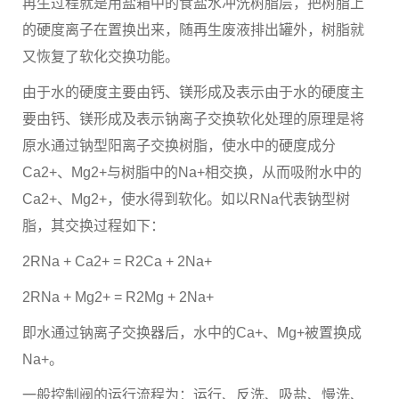
再生过程就是用盐箱中的食盐水冲洗树脂层，把树脂上
的硬度离子在置换出来，随再生废液排出罐外，树脂就
又恢复了软化交换功能。
由于水的硬度主要由钙、镁形成及表示由于水的硬度主
要由钙、镁形成及表示钠离子交换软化处理的原理是将
原水通过钠型阳离子交换树脂，使水中的硬度成分
Ca2+、Mg2+与树脂中的Na+相交换，从而吸附水中的
Ca2+、Mg2+，使水得到软化。如以RNa代表钠型树
脂，其交换过程如下：
2RNa + Ca2+ = R2Ca + 2Na+
2RNa + Mg2+ = R2Mg + 2Na+
即水通过钠离子交换器后，水中的Ca+、Mg+被置换成
Na+。
一般控制阀的运行流程为：运行、反洗、吸盐、慢洗、