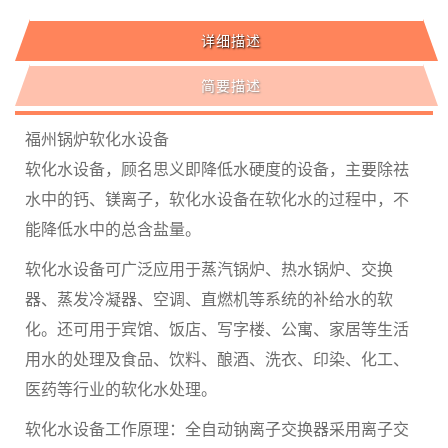
详细描述
简要描述
福州锅炉软化水设备
软化水设备，顾名思义即降低水硬度的设备，主要除祛
水中的钙、镁离子，软化水设备在软化水的过程中，不
能降低水中的总含盐量。
软化水设备可广泛应用于蒸汽锅炉、热水锅炉、交换
器、蒸发冷凝器、空调、直燃机等系统的补给水的软
化。还可用于宾馆、饭店、写字楼、公寓、家居等生活
用水的处理及食品、饮料、酿酒、洗衣、印染、化工、
医药等行业的软化水处理。
软化水设备工作原理：全自动钠离子交换器采用离子交