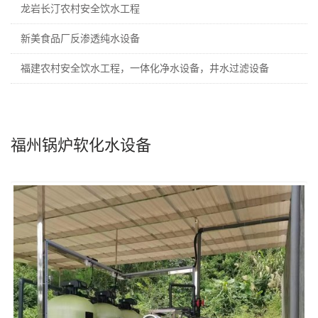
龙岩长汀农村安全饮水工程
新美食品厂反渗透纯水设备
福建农村安全饮水工程，一体化净水设备，井水过滤设备
福州锅炉软化水设备