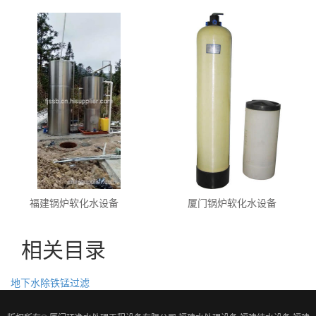
福建锅炉软化水设备
厦门锅炉软化水设备
相关目录
地下水除铁锰过滤