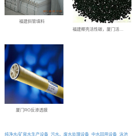
福建斜管填料
福建椰壳活性碳，厦门活性碳
厦门RO反渗透膜
纯净水/矿泉水生产设备
污水、废水处理设备
中水回用设备
泳池