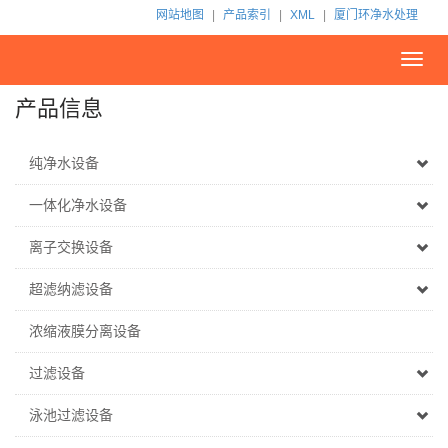
网站地图
|
产品索引
|
XML
|
厦门环净水处理
Toggl
navig
产品信息
纯净水设备
一体化净水设备
离子交换设备
超滤纳滤设备
浓缩液膜分离设备
过滤设备
泳池过滤设备