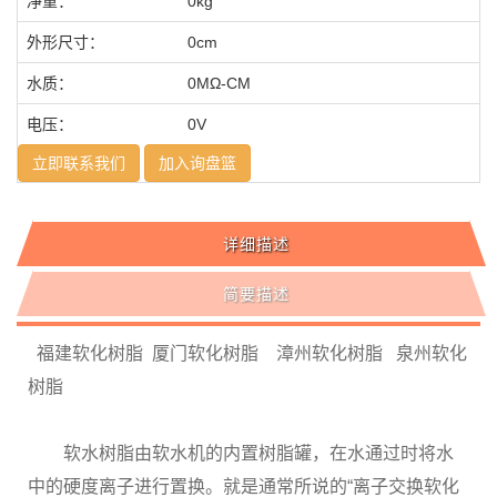
净重：
0kg
外形尺寸：
0cm
水质：
0MΩ-CM
电压：
0V
立即联系我们
加入询盘篮
详细描述
简要描述
福建软化树脂 厦门软化树脂 漳州软化树脂 泉州软化
树脂
软水树脂由软水机的内置树脂罐，在水通过时将水
中的硬度离子进行置换。就是通常所说的“离子交换软化