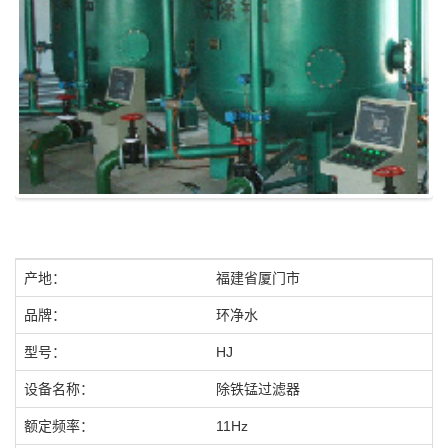
产地：
福建省厦门市
品牌：
环净水
型号：
HJ
设备名称：
除铁锰过滤器
额定频率：
11Hz