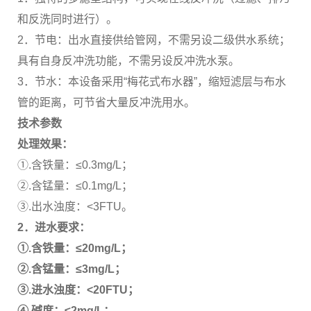
和反洗同时进行）。
2．节电：出水直接供给管网，不需另设二级供水系统；
具有自身反冲洗功能，不需另设反冲洗水泵。
3．节水：本设备采用“梅花式布水器”，缩短滤层与布水
管的距离，可节省大量反冲洗用水。
技术参数
处理效果：
①.含铁量：≤0.3mg/L；
②.含锰量：≤0.1mg/L；
③.出水浊度：<3FTU。
2
．进水要求：
①.含铁量：≤20mg/L；
②.含锰量：≤3mg/L；
③.进水浊度：<20FTU；
④.碱度：≤2mg/L；