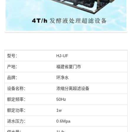
型号：
HJ-UF
产地：
福建省厦门市
品牌：
环净水
设备名称：
浓缩分离超滤设备
额定频率：
50Hz
额定功率：
1w
进水压力：
0.6Mpa
供水量：
1L/h