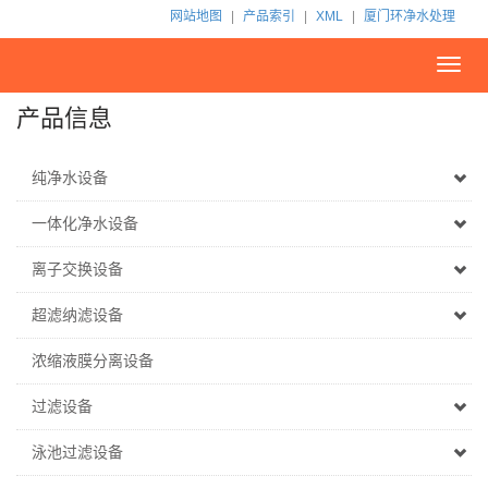
网站地图
|
产品索引
|
XML
|
厦门环净水处理
Toggl
navig
产品信息
纯净水设备
一体化净水设备
离子交换设备
超滤纳滤设备
浓缩液膜分离设备
过滤设备
泳池过滤设备